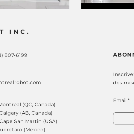
T INC.
ABON
8) 807-6199
Inscriv
trealrobot.com
des mise
Email
Montreal (QC, Canada)
Calgary (AB, Canada)
Cape San Martin (USA)
aro (Mexico)