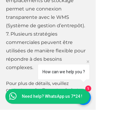
emplacements de stockage
permet une connexion
transparente avec le WMS
(Système de gestion d’entrepôt).
7. Plusieurs stratégies
commerciales peuvent être
utilisées de manière flexible pour
répondre à des besoins
complexes.
How can we help you ?
Pour plus de détails, veuillez
1
contacter :
sales@montrealrobot.com
Need help? WhatsApp us 7*24 !
+1 (778) 807-6199
MONTREAL ROBOT INC.