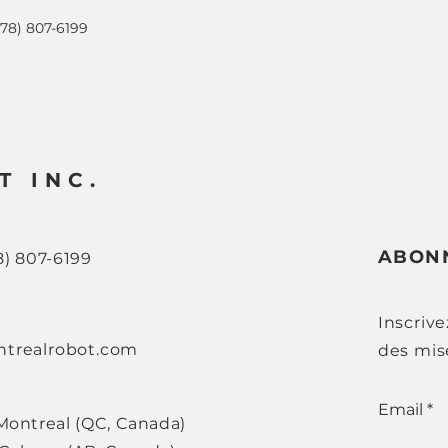
778) 807-6199
T INC.
ABON
8) 807-6199
Inscriv
trealrobot.com
des mise
Email
Montreal (QC, Canada)