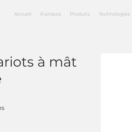
Accueil
À propos
Produits
Technologies
riots à mât
e
à
es