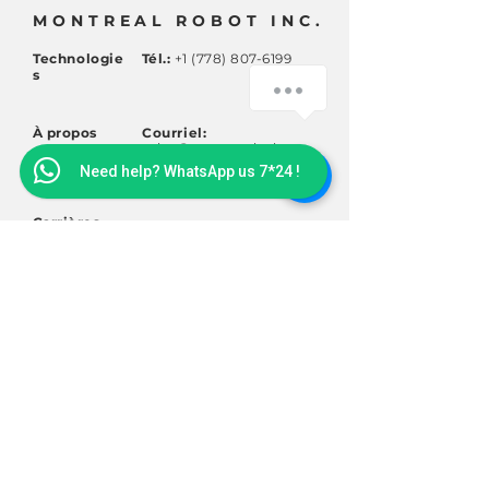
MONTREAL ROBOT INC.
Technologie
Tél.:
+1 (778) 807-6199
s
How can we help you ?
À propos
Courriel:
sales@montrealrobot.c
1
om
Need help? WhatsApp us 7*24 !
Carrières
Bureaux:
Montreal (QC,
Canada)
Calgary (AB, Canada)
Cape San Martin
(USA)
Querétaro (Mexico)
ABONNEZ-VOUS
Inscrivez-vous pour recevoir
des nouvelles et des mises à